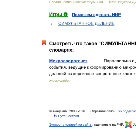
Словарь
ботанических
терминов
. —
Киев:
Наукова
Д
Игры ⚽
Поможем сделать НИР
СИМУЛЬТАННОЕ ДЕЛЕНИЕ
Смотреть что такое "СИМУЛЬТАН
словарях:
Микроспорогенез
— Параллельно с диф
события, ведущие к формированию микрос
делений из первичных спорогенных клет
энциклопедия
© Академик, 2000-2026
Обратная связь:
Техподдерж
👣 Путешествия
Экспорт словарей на сайты
, сделанные на PHP,
Jo