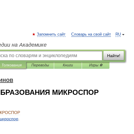
Запомнить сайт
Словарь на свой сайт
RU
едии на Академике
Найти!
Толкования
Переводы
Книги
Игры ⚽
инов
ОБРАЗОВАНИЯ МИКРОСПОР
КРОСПОР
икроспор
.