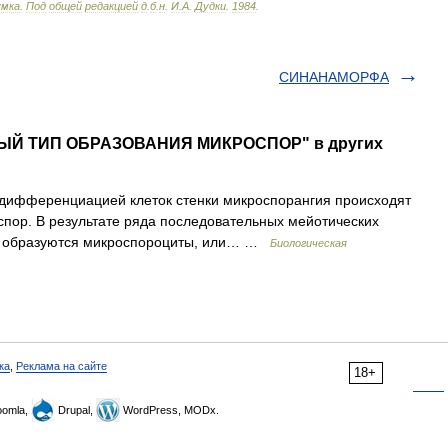
умка
.
Под
общей
редакцией
д
.
б
.
н
.
И
.
А
.
Дудки
.
1984
.
СИНАНАМОРФА
НЫЙ ТИП ОБРАЗОВАНИЯ МИКРОСПОР" в других
ференциацией клеток стенки микроспорангия происходят
пор. В результате ряда последовательных мейотических
ок образуются микроспороциты, или… …
Биологическая
ка
,
Реклама на сайте
18+
omla,
Drupal,
WordPress, MODx.